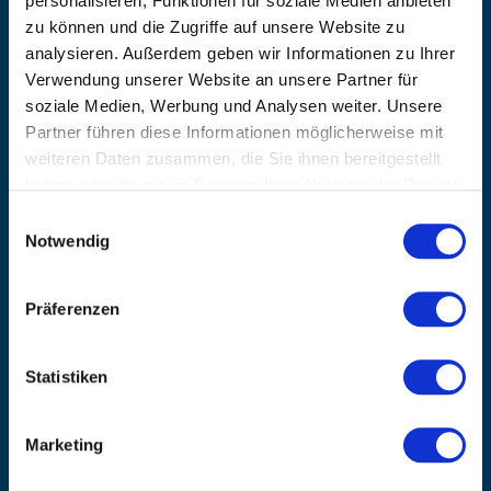
personalisieren, Funktionen für soziale Medien anbieten
EMAIL
zu können und die Zugriffe auf unsere Website zu
info@kanzlsperger.de
analysieren. Außerdem geben wir Informationen zu Ihrer
Verwendung unserer Website an unsere Partner für
BERATUNG & BESTELLUNG
soziale Medien, Werbung und Analysen weiter. Unsere
Montag – Donnerstag: 08:00 – 17:00
Freitag: 08:00 - 16:00
Partner führen diese Informationen möglicherweise mit
UNTERNEHMEN
weiteren Daten zusammen, die Sie ihnen bereitgestellt
haben oder die sie im Rahmen Ihrer Nutzung der Dienste
Über Kanzlsperger
gesammelt haben.
Einwilligungsauswahl
Kontaktieren Sie uns
Notwendig
AGB nebst Kundeninformationen
Impressum
INFORMATIONEN
Präferenzen
Preisvorschlag erstellen
Versandkosten & Lieferinformationen
Statistiken
Zahlungsbedingungen
Datenschutzerklärung
Marketing
Widerrufsbelehrung
Batterieentsorgung & Entsorgung Elektrogeräte