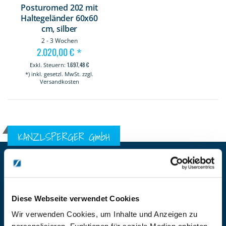
Posturomed 202 mit
Haltegeländer 60x60
cm, silber
2 - 3 Wochen
2.020,00 €
*
1.697,48 €
*) inkl. gesetzl. MwSt. zzgl.
Versandkosten
KANZLSPERGER GmbH
KONTAKTIEREN SIE UNS
ADRESSE
Ziegelhöhe 8, Berngau, D-92361
Diese Webseite verwendet Cookies
BÜRO HOTLINE
Wir verwenden Cookies, um Inhalte und Anzeigen zu
+49 (0) 9181/2593-0