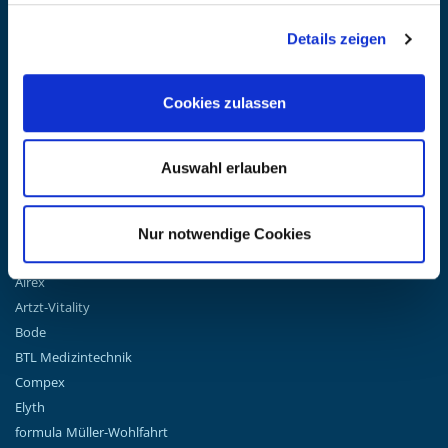
BLEIBE AUF DEM LAUFENDEN
Details zeigen
Erhalten Sie die neuesten Informationen zu Veranstaltungen,
Verkäufen und Angeboten. Melden Sie sich noch heute für unseren
Newsletter an.
(Datenschutzbestimmungen)
Cookies zulassen
GO!
Auswahl erlauben
Nur notwendige Cookies
TOP MARKEN
Airex
Artzt-Vitality
Bode
BTL Medizintechnik
Compex
Elyth
formula Müller-Wohlfahrt