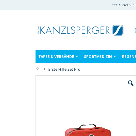
Direkt
+++ KANZLSPE
zum
Inhalt
TAPES & VERBÄNDE
SPORTMEDIZIN
REGEN
Erste Hilfe Set Pro
Zum
Ende
der
Bildergalerie
springen