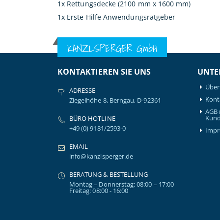
1x Rettungsdecke (2100 mm x 1600 mm)
1x Erste Hilfe Anwendungsratgeber
KANZLSPERGER GmbH
KONTAKTIEREN SIE UNS
UNTE
Über
ADRESSE
Kont
Ziegelhöhe 8, Berngau, D-92361
AGB 
Kund
BÜRO HOTLINE
+49 (0) 9181/2593-0
Imp
EMAIL
info@kanzlsperger.de
BERATUNG & BESTELLUNG
Montag – Donnerstag: 08:00 – 17:00
Freitag: 08:00 - 16:00