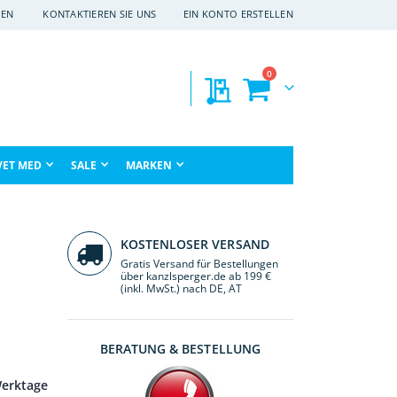
EN
KONTAKTIEREN SIE UNS
EIN KONTO ERSTELLEN
Artikel
0
Meine Preisanfragen
Warenkorb
che
VET MED
SALE
MARKEN
KOSTENLOSER VERSAND
Gratis Versand für Bestellungen
über kanzlsperger.de ab 199 €
(inkl. MwSt.) nach DE, AT
BERATUNG & BESTELLUNG
Werktage