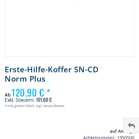
Zum
Anfang
Erste-Hilfe-Koffer SN-CD
der
Norm Plus
Bildergalerie
springen
120,90 €
Ab
101,60 €
*) inkl. gesetzl. MwSt. zzgl. Versandkosten
auf Anfrage
Artikelnummer
1950500