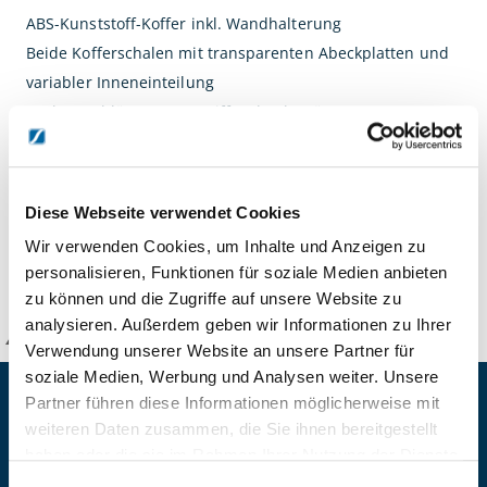
ABS-Kunststoff-Koffer inkl. Wandhalterung
Beide Kofferschalen mit transparenten Abeckplatten und
variabler Inneneinteilung
Drehverschlüsse, Tragegriffe, Plombenösen,
Sicherheitsplombe
Siebdruckbeschriftung, Farbpiktogramme
Füllung Norm DIN 13157 mit Erweiterungsset Plus
Diese Webseite verwendet Cookies
Wir verwenden Cookies, um Inhalte und Anzeigen zu
DETAILS
personalisieren, Funktionen für soziale Medien anbieten
zu können und die Zugriffe auf unsere Website zu
analysieren. Außerdem geben wir Informationen zu Ihrer
KANZLSPERGER GmbH
Verwendung unserer Website an unsere Partner für
soziale Medien, Werbung und Analysen weiter. Unsere
KONTAKTIEREN SIE UNS
Partner führen diese Informationen möglicherweise mit
weiteren Daten zusammen, die Sie ihnen bereitgestellt
ADRESSE
haben oder die sie im Rahmen Ihrer Nutzung der Dienste
Ziegelhöhe 8, Berngau, D-92361
gesammelt haben.