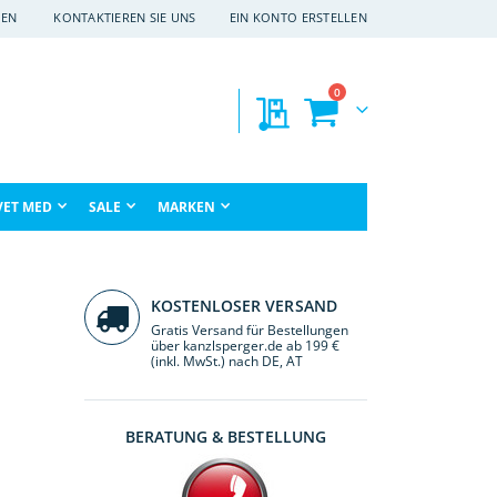
EN
KONTAKTIEREN SIE UNS
EIN KONTO ERSTELLEN
Artikel
0
Meine Preisanfragen
Warenkorb
che
VET MED
SALE
MARKEN
KOSTENLOSER VERSAND
Gratis Versand für Bestellungen
über kanzlsperger.de ab 199 €
(inkl. MwSt.) nach DE, AT
BERATUNG & BESTELLUNG