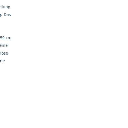
dlung.
g. Das
 59 cm
eine
iöse
ine