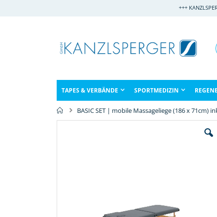
Direkt
+++ KANZLSPE
zum
Inhalt
TAPES & VERBÄNDE
SPORTMEDIZIN
REGEN
BASIC SET | mobile Massageliege (186 x 71cm) in
Zum
Ende
der
Bildergalerie
springen