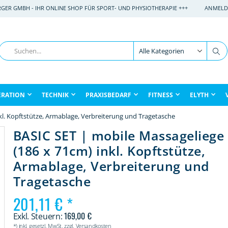
RGER GMBH - IHR ONLINE SHOP FÜR SPORT- UND PHYSIOTHERAPIE +++
ANMELD
Suche
Su
ERATION
TECHNIK
PRAXISBEDARF
FITNESS
ELYTH
kl. Kopftstütze, Armablage, Verbreiterung und Tragetasche
BASIC SET | mobile Massageliege
(186 x 71cm) inkl. Kopftstütze,
Armablage, Verbreiterung und
Tragetasche
201,11 €
169,00 €
*) inkl. gesetzl. MwSt. zzgl. Versandkosten