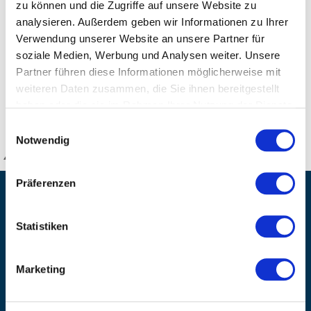
zu können und die Zugriffe auf unsere Website zu
eingesetzt werden. Ebenso erfolgreich lassen sich die
analysieren. Außerdem geben wir Informationen zu Ihrer
Produkte zur wohltuenden Regeneration beanspruchter
Verwendung unserer Website an unsere Partner für
Muskeln nach dem Training oder
soziale Medien, Werbung und Analysen weiter. Unsere
sonstigen Aktivitäten verwenden. Dolo-cyl® Öl / Balsam
Partner führen diese Informationen möglicherweise mit
weiteren Daten zusammen, die Sie ihnen bereitgestellt
haben oder die sie im Rahmen Ihrer Nutzung der Dienste
DETAILS
gesammelt haben.
Einwilligungsauswahl
Notwendig
KANZLSPERGER GmbH
Präferenzen
KONTAKTIEREN SIE UNS
ADRESSE
Statistiken
Ziegelhöhe 8, Berngau, D-92361
BÜRO HOTLINE
Marketing
+49 (0) 9181/2593-0
EMAIL