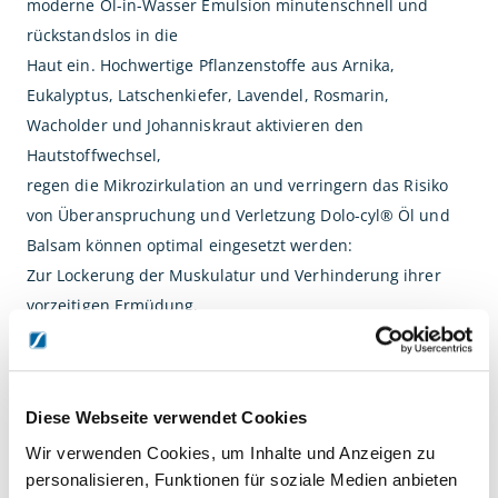
moderne Öl-in-Wasser Emulsion minutenschnell und
rückstandslos in die
Haut ein. Hochwertige Pflanzenstoffe aus Arnika,
Eukalyptus, Latschenkiefer, Lavendel, Rosmarin,
Wacholder und Johanniskraut aktivieren den
Hautstoffwechsel,
regen die Mikrozirkulation an und verringern das Risiko
von Überanspruchung und Verletzung Dolo-cyl® Öl und
Balsam können optimal eingesetzt werden:
Zur Lockerung der Muskulatur und Verhinderung ihrer
vorzeitigen Ermüdung.
Zur Vorbeugung gegen Muskelschmerzen
,Verkrampfungen, Verspannungen,
Überlastungsbeschwerden
Diese Webseite verwendet Cookies
Muskelkater
Wir verwenden Cookies, um Inhalte und Anzeigen zu
Vor dem Sport oder körperlicher Belastung können Dolo-
personalisieren, Funktionen für soziale Medien anbieten
cyl® Öl und Balsam hervorragend zum warming-up