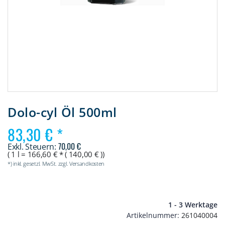
Zum
Anfang
Dolo-cyl Öl 500ml
der
Bildergalerie
83,30 €
springen
70,00 €
(
1 l
=
166,60
€ * (
140,00
€ ))
*) inkl. gesetzl. MwSt. zzgl. Versandkosten
1 - 3 Werktage
Artikelnummer
261040004