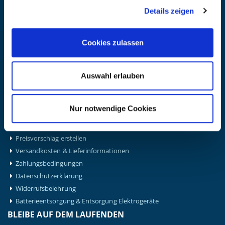
info@kanzlsperger.de
Details zeigen
BERATUNG & BESTELLUNG
Montag – Donnerstag: 08:00 – 17:00
Freitag: 08:00 - 16:00
Cookies zulassen
UNTERNEHMEN
Über Kanzlsperger
Auswahl erlauben
Kontaktieren Sie uns
AGB nebst Kundeninformationen
Nur notwendige Cookies
Impressum
INFORMATIONEN
Preisvorschlag erstellen
Versandkosten & Lieferinformationen
Zahlungsbedingungen
Datenschutzerklärung
Widerrufsbelehrung
Batterieentsorgung & Entsorgung Elektrogeräte
BLEIBE AUF DEM LAUFENDEN