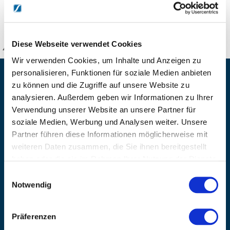
DETAILS
Diese Webseite verwendet Cookies
KANZLSPERGER GmbH
Wir verwenden Cookies, um Inhalte und Anzeigen zu
personalisieren, Funktionen für soziale Medien anbieten
KONTAKTIEREN SIE UNS
zu können und die Zugriffe auf unsere Website zu
ADRESSE
analysieren. Außerdem geben wir Informationen zu Ihrer
Ziegelhöhe 8, Berngau, D-92361
Verwendung unserer Website an unsere Partner für
soziale Medien, Werbung und Analysen weiter. Unsere
BÜRO HOTLINE
Partner führen diese Informationen möglicherweise mit
+49 (0) 9181/2593-0
weiteren Daten zusammen, die Sie ihnen bereitgestellt
EMAIL
haben oder die sie im Rahmen Ihrer Nutzung der Dienste
info@kanzlsperger.de
gesammelt haben.
Einwilligungsauswahl
Notwendig
BERATUNG & BESTELLUNG
Montag – Donnerstag: 08:00 – 17:00
Freitag: 08:00 - 16:00
Präferenzen
UNTERNEHMEN