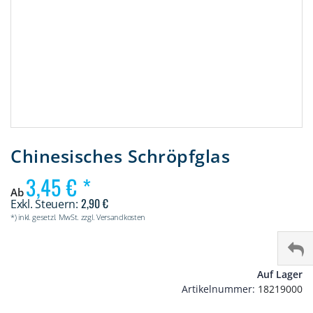
Zum
Anfang
Chinesisches Schröpfglas
der
Bildergalerie
3,45 €
springen
Ab
2,90 €
*) inkl. gesetzl. MwSt. zzgl. Versandkosten
Auf Lager
Artikelnummer
18219000