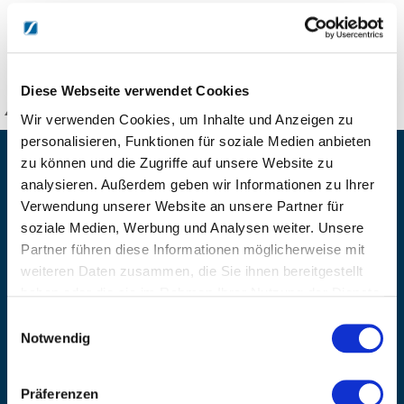
DETAILS
Diese Webseite verwendet Cookies
KANZLSPERGER GmbH
Wir verwenden Cookies, um Inhalte und Anzeigen zu
personalisieren, Funktionen für soziale Medien anbieten
KONTAKTIEREN SIE UNS
zu können und die Zugriffe auf unsere Website zu
analysieren. Außerdem geben wir Informationen zu Ihrer
ADRESSE
Verwendung unserer Website an unsere Partner für
Ziegelhöhe 8, Berngau, D-92361
soziale Medien, Werbung und Analysen weiter. Unsere
BÜRO HOTLINE
Partner führen diese Informationen möglicherweise mit
+49 (0) 9181/2593-0
weiteren Daten zusammen, die Sie ihnen bereitgestellt
haben oder die sie im Rahmen Ihrer Nutzung der Dienste
EMAIL
gesammelt haben.
info@kanzlsperger.de
Einwilligungsauswahl
Notwendig
BERATUNG & BESTELLUNG
Montag – Donnerstag: 08:00 – 17:00
Freitag: 08:00 - 16:00
Präferenzen