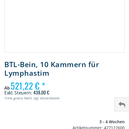
Zum
Anfang
BTL-Bein, 10 Kammern für
der
Lymphastim
Bildergalerie
springen
521,22 €
Ab
438,00 €
*) inkl. gesetzl. MwSt. zzgl. Versandkosten
3 - 4 Wochen
Artikelnummer
427122600