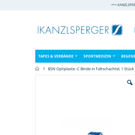
Direkt
+++ KANZLSPE
zum
Inhalt
TAPES & VERBÄNDE
SPORTMEDIZIN
REGEN
BSN Optiplaste -C Binde in Faltschachtel, 1 Stück
Zum
Ende
der
Bildergalerie
springen