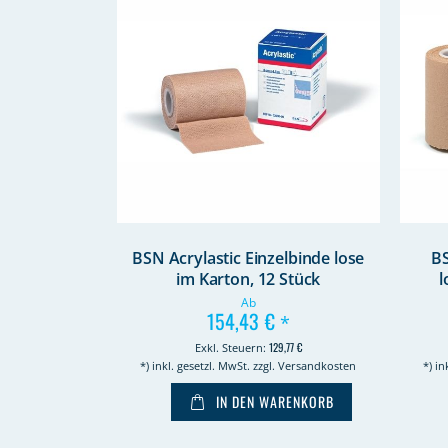
BSN Acrylastic Einzelbinde lose
BS
im Karton, 12 Stück
l
Ab
154,43 €
*
129,77 €
*) inkl. gesetzl. MwSt. zzgl. Versandkosten
*) in
IN DEN WARENKORB