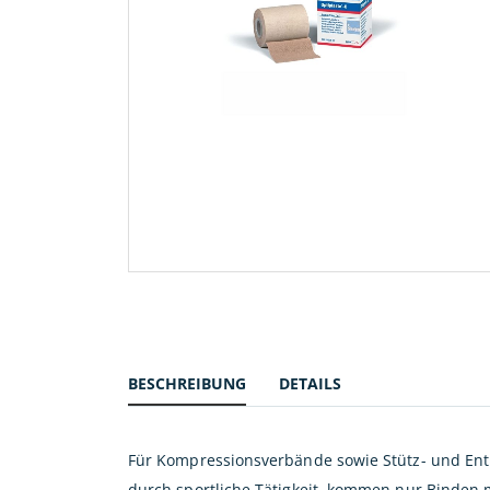
Zum
Anfang
der
Bildergalerie
springen
BESCHREIBUNG
DETAILS
Für Kompressionsverbände sowie Stütz- und Entl
durch sportliche Tätigkeit, kommen nur Binden m