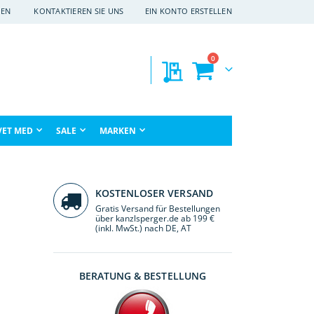
EN
KONTAKTIEREN SIE UNS
EIN KONTO ERSTELLEN
Artikel
0
Meine Preisanfragen
Warenkorb
che
VET MED
SALE
MARKEN
KOSTENLOSER VERSAND
Gratis Versand für Bestellungen
über kanzlsperger.de ab 199 €
(inkl. MwSt.) nach DE, AT
BERATUNG & BESTELLUNG