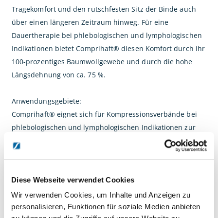
Tragekomfort und den rutschfesten Sitz der Binde auch
über einen längeren Zeitraum hinweg. Für eine
Dauertherapie bei phlebologischen und lymphologischen
Indikationen bietet Comprihaft® diesen Komfort durch ihr
100-prozentiges Baumwollgewebe und durch die hohe
Längsdehnung von ca. 75 %.
Anwendungsgebiete:
Comprihaft® eignet sich für Kompressionsverbände bei
phlebologischen und lymphologischen Indikationen zur
Unterstützung der Muskelpumpe und zum Abbau venöser
oder lymphatischer Stauungen bei
- Varikosis
Diese Webseite verwendet Cookies
- Chronischer Veneninsuffizienz (einschließlich Ulcus
Wir verwenden Cookies, um Inhalte und Anzeigen zu
cruris venosum und Phlebödem)
personalisieren, Funktionen für soziale Medien anbieten