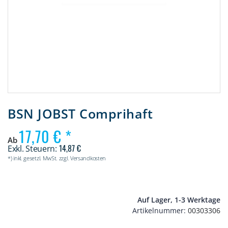
Zum
Anfang
BSN JOBST Comprihaft
der
Bildergalerie
17,70 €
springen
Ab
14,87 €
*) inkl. gesetzl. MwSt. zzgl. Versandkosten
Auf Lager, 1-3 Werktage
Artikelnummer
00303306