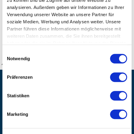
zu können und die Zugriffe auf unsere Website zu
- Postoperativ nach Venenoperation oder -verödung
analysieren. Außerdem geben wir Informationen zu Ihrer
- Thrombophlebitis
Verwendung unserer Website an unsere Partner für
- Phlebothrombose
soziale Medien, Werbung und Analysen weiter. Unsere
- Primären oder sekundären Lymphödemen
Partner führen diese Informationen möglicherweise mit
weiteren Daten zusammen, die Sie ihnen bereitgestellt
DETAILS
haben oder die sie im Rahmen Ihrer Nutzung der Dienste
gesammelt haben.
Einwilligungsauswahl
Notwendig
KANZLSPERGER GmbH
Präferenzen
KONTAKTIEREN SIE UNS
ADRESSE
Statistiken
Ziegelhöhe 8, Berngau, D-92361
BÜRO HOTLINE
Marketing
+49 (0) 9181/2593-0
EMAIL
info@kanzlsperger.de