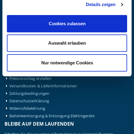
Details zeigen
BERATUNG & BESTELLUNG
Montag – Donnerstag: 08:00 – 17:00
Freitag: 08:00 - 16:00
Cookies zulassen
UNTERNEHMEN
Über Kanzlsperger
Auswahl erlauben
Kontaktieren Sie uns
AGB nebst Kundeninformationen
Impressum
Nur notwendige Cookies
INFORMATIONEN
Preisvorschlag erstellen
Versandkosten & Lieferinformationen
Zahlungsbedingungen
Datenschutzerklärung
Widerrufsbelehrung
Batterieentsorgung & Entsorgung Elektrogeräte
BLEIBE AUF DEM LAUFENDEN
Erhalten Sie die neuesten Informationen zu Veranstaltungen,