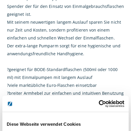
Spender der für den Einsatz von Einmalgebrauchsflaschen
geeignet ist.
Mit seinem neuwertigen langem Auslauf sparen Sie nicht
nur Zeit und Kosten, sondern profitieren von einem
einfachen und schnellen Wechsel der Einmalflaschen.
Der extra-lange Pumparm sorgt für eine hygienische und
anwendungsfreundliche Handhygiene.
?geeignet für BODE-Standardflaschen (500ml oder 1000
ml) mit Einmalpumpen mit langem Auslauf
?viele marktübliche Euro-Flaschen einsetzbar
?breiter Armhebel zur einfachen und intuitiven Benutzung
?Integriertes Trick-Lock zur Diebstahlsicherung, ohne
Schlüssel (Funktion nicht bei allen Mitbewerberflaschen
gegeben)
Diese Webseite verwendet Cookies
?Integrierte Auffangschale