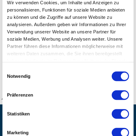
?Nutzung als Tischspender möglich
Wir verwenden Cookies, um Inhalte und Anzeigen zu
?glatte Oberflächen und abgerundete Kanten für eine
personalisieren, Funktionen für soziale Medien anbieten
zu können und die Zugriffe auf unsere Website zu
unkomplizierte Reinigung
analysieren. Außerdem geben wir Informationen zu Ihrer
?Einfache und schnelle Montage durch Verschraubung
Verwendung unserer Website an unsere Partner für
oder durch Kleben
soziale Medien, Werbung und Analysen weiter. Unsere
?Einfacher und schneller Flaschenwechsel
Partner führen diese Informationen möglicherweise mit
?Lieferung inkl. Befestigungsmaterial und Montage-/
weiteren Daten zusammen, die Sie ihnen bereitgestellt
Bedienungsanleitung
haben oder die sie im Rahmen Ihrer Nutzung der Dienste
gesammelt haben.
Einwilligungsauswahl
Notwendig
DETAILS
Präferenzen
KANZLSPERGER GmbH
Statistiken
KONTAKTIEREN SIE UNS
ADRESSE
Marketing
Ziegelhöhe 8, Berngau, D-92361