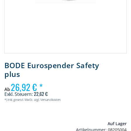
Zum
Anfang
BODE Eurospender Safety
der
plus
Bildergalerie
springen
26,92 €
Ab
22,62 €
*) inkl. gesetzl. MwSt. zzgl. Versandkosten
Auf Lager
Artikelnummer
08205004