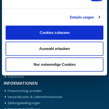
BÜRO HOTLINE
+49 (0) 9181/2593-0
Details zeigen
EMAIL
info@kanzlsperger.de
Cookies zulassen
BERATUNG & BESTELLUNG
Montag – Donnerstag: 08:00 – 17:00
Freitag: 08:00 - 16:00
Auswahl erlauben
UNTERNEHMEN
Über Kanzlsperger
Kontaktieren Sie uns
Nur notwendige Cookies
AGB nebst Kundeninformationen
Impressum
INFORMATIONEN
Preisvorschlag erstellen
Versandkosten & Lieferinformationen
Zahlungsbedingungen
Datenschutzerklärung