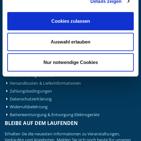
Details zeigen
BERATUNG & BESTELLUNG
Montag – Donnerstag: 08:00 – 17:00
Freitag: 08:00 - 16:00
Cookies zulassen
UNTERNEHMEN
Über Kanzlsperger
Kontaktieren Sie uns
Auswahl erlauben
AGB nebst Kundeninformationen
Impressum
Nur notwendige Cookies
INFORMATIONEN
Preisvorschlag erstellen
Versandkosten & Lieferinformationen
Zahlungsbedingungen
Datenschutzerklärung
Widerrufsbelehrung
Batterieentsorgung & Entsorgung Elektrogeräte
BLEIBE AUF DEM LAUFENDEN
Erhalten Sie die neuesten Informationen zu Veranstaltungen,
Verkäufen und Angeboten. Melden Sie sich noch heute für unseren