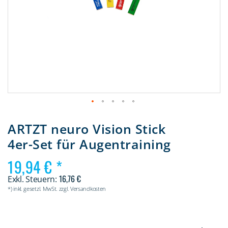
Zum
Anfang
ARTZT neuro Vision Stick
der
4er-Set für Augentraining
Bildergalerie
springen
19,94 €
16,76 €
*) inkl. gesetzl. MwSt. zzgl. Versandkosten