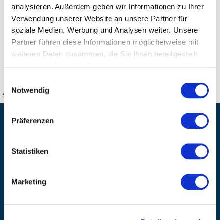
Material: Rohmaterial aus einheimischer, nachhaltiger
analysieren. Außerdem geben wir Informationen zu Ihrer
Forstwirtschaft (PEFC-zertifiziert)
Verwendung unserer Website an unsere Partner für
Lieferumfang: 4 Sticks (Gelb, Rot, Grün, Blau)
soziale Medien, Werbung und Analysen weiter. Unsere
Partner führen diese Informationen möglicherweise mit
weiteren Daten zusammen, die Sie ihnen bereitgestellt
DETAILS
haben oder die sie im Rahmen Ihrer Nutzung der Dienste
gesammelt haben.
Einwilligungsauswahl
Notwendig
KANZLSPERGER GmbH
KONTAKTIEREN SIE UNS
Präferenzen
ADRESSE
Ziegelhöhe 8, Berngau, D-92361
Statistiken
BÜRO HOTLINE
+49 (0) 9181/2593-0
Marketing
EMAIL
info@kanzlsperger.de