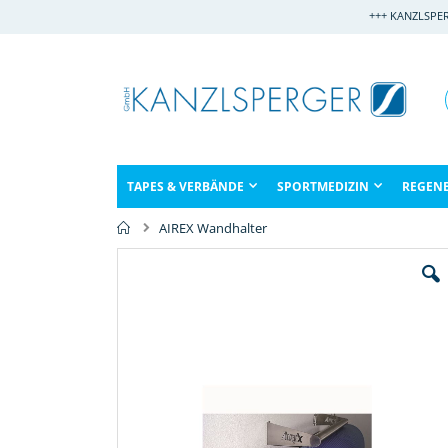
Direkt
+++ KANZLSPE
zum
Inhalt
TAPES & VERBÄNDE
SPORTMEDIZIN
REGEN
AIREX Wandhalter
Zum
Ende
der
Bildergalerie
springen