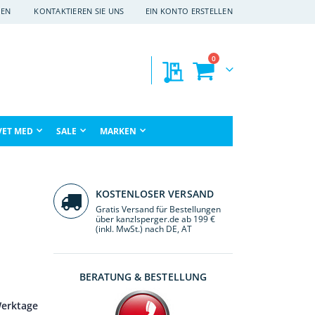
EN
KONTAKTIEREN SIE UNS
EIN KONTO ERSTELLEN
Artikel
0
Meine Preisanfragen
Warenkorb
che
VET MED
SALE
MARKEN
KOSTENLOSER VERSAND
Gratis Versand für Bestellungen
über kanzlsperger.de ab 199 €
(inkl. MwSt.) nach DE, AT
BERATUNG & BESTELLUNG
Werktage