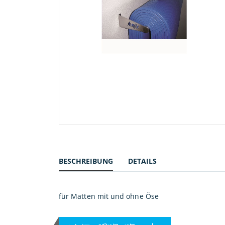
Zum
Anfang
der
Bildergalerie
BESCHREIBUNG
DETAILS
springen
für Matten mit und ohne Öse