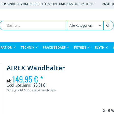
RGER GMBH - IHR ONLINE SHOP FÜR SPORT- UND PHYSIOTHERAPIE +++
ANMELD
Suche
Su
ERATION
TECHNIK
PRAXISBEDARF
FITNESS
ELYTH
AIREX Wandhalter
149,95 €
Ab
126,01 €
*) inkl. gesetzl. MwSt. zzgl. Versandkosten
2 - 5 