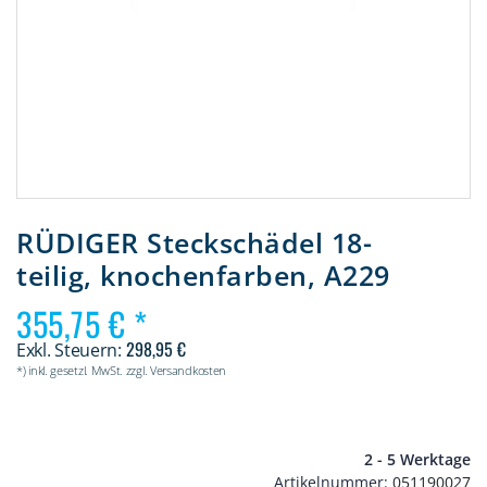
Zum
Anfang
RÜDIGER Steckschädel 18-
der
teilig, knochenfarben, A229
Bildergalerie
springen
355,75 €
298,95 €
*) inkl. gesetzl. MwSt. zzgl. Versandkosten
2 - 5 Werktage
Artikelnummer
051190027