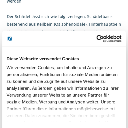
werden.
Der Schädel lässt sich wie folgt zerlegen: Schädelbasis
bestehend aus Keilbein (Os sphenoidale), Hinterhauptbein
(Os occipitale) und den zwei Schläfenbeinen (Os
temporale).Das rechte Schläfenbein ist in 2 Teile zerlegbar
und zeigt den eröffneten Canalis caroticus, die
Paukenhöhle, den oberen, seitlichen und unteren
Diese Webseite verwendet Cookies
Bogengang sowie die Schnecke. Des weiteren kann der
Wir verwenden Cookies, um Inhalte und Anzeigen zu
Schädel zerlegt werden in 2 Scheitelbeine (Os parietale),
personalisieren, Funktionen für soziale Medien anbieten
Stirnbein (Os frontale), Siebbein (Os ethmoidale),
zu können und die Zugriffe auf unsere Website zu
Pflugscharbein mit Lamina perpendicularis des Siebbeins
analysieren. Außerdem geben wir Informationen zu Ihrer
(Septum nasi osseum), zweiteiligen Oberkiefer (Maxilla)
Verwendung unserer Website an unsere Partner für
mit den auf jeder Seite abnehmbaren unteren
soziale Medien, Werbung und Analysen weiter. Unsere
Nasenmuscheln (inferior nasal concha) und 15
Partner führen diese Informationen möglicherweise mit
weiteren Daten zusammen, die Sie ihnen bereitgestellt
herausnehmbaren Einzelzähnen (ein Weisheitszahn steckt
haben oder die sie im Rahmen Ihrer Nutzung der Dienste
noch im Knochen und ist nicht herausnehmbar),