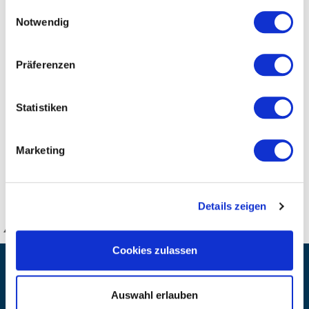
gesammelt haben.
Einwilligungsauswahl
Unterkiefer (Mandibula) mit 16 herausnehmbaren
Notwendig
Einzelzähnen und linkes und rechtes Jochbein (Os
zygomaticum) sowie Nasenbein (Os nasale).
Präferenzen
25x16x18cm, 1,0kg.
Statistiken
Die Schädelknochen werden mit Steckverbindern
zusammen gehalten
Marketing
DETAILS
Details zeigen
KANZLSPERGER GmbH
Cookies zulassen
KONTAKTIEREN SIE UNS
Auswahl erlauben
ADRESSE