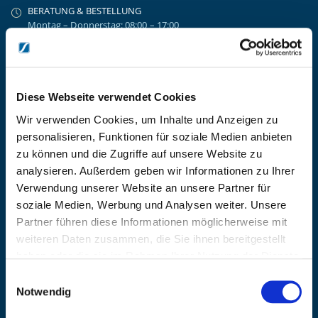
BERATUNG & BESTELLUNG
Montag – Donnerstag: 08:00 – 17:00
Freitag: 08:00 - 16:00
UNTERNEHMEN
Über Kanzlsperger
Kontaktieren Sie uns
Diese Webseite verwendet Cookies
AGB nebst Kundeninformationen
Wir verwenden Cookies, um Inhalte und Anzeigen zu
Impressum
personalisieren, Funktionen für soziale Medien anbieten
INFORMATIONEN
zu können und die Zugriffe auf unsere Website zu
analysieren. Außerdem geben wir Informationen zu Ihrer
Preisvorschlag erstellen
Verwendung unserer Website an unsere Partner für
Versandkosten & Lieferinformationen
soziale Medien, Werbung und Analysen weiter. Unsere
Zahlungsbedingungen
Partner führen diese Informationen möglicherweise mit
Datenschutzerklärung
weiteren Daten zusammen, die Sie ihnen bereitgestellt
Widerrufsbelehrung
haben oder die sie im Rahmen Ihrer Nutzung der Dienste
Batterieentsorgung & Entsorgung Elektrogeräte
gesammelt haben.
Einwilligungsauswahl
BLEIBE AUF DEM LAUFENDEN
Notwendig
Erhalten Sie die neuesten Informationen zu Veranstaltungen,