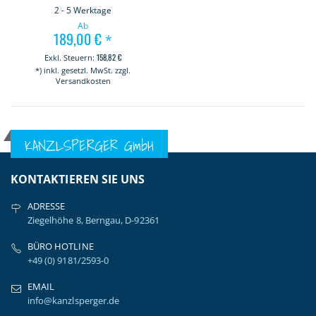
2 - 5 Werktage
Ab
189,00 €
*
158,82 €
*) inkl. gesetzl. MwSt. zzgl.
Versandkosten
KANZLSPERGER GmbH
KONTAKTIEREN SIE UNS
ADRESSE
Ziegelhöhe 8, Berngau, D-92361
BÜRO HOTLINE
+49 (0) 9181/2593-0
EMAIL
info@kanzlsperger.de