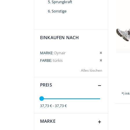
Sprungkraft
Sonstige
EINKAUFEN NACH
Dies entfernen
MARKE
Dynair
Dies entfernen
FARBE
türkis
Alles löschen
PREIS
*) in
37,73 € - 37,73 €
MARKE