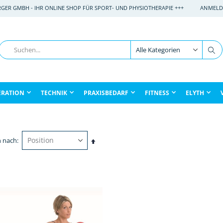
RGER GMBH - IHR ONLINE SHOP FÜR SPORT- UND PHYSIOTHERAPIE +++
ANMELD
Suche
Su
ERATION
TECHNIK
PRAXISBEDARF
FITNESS
ELYTH
n nach
In
absteigender
Reihenfolge