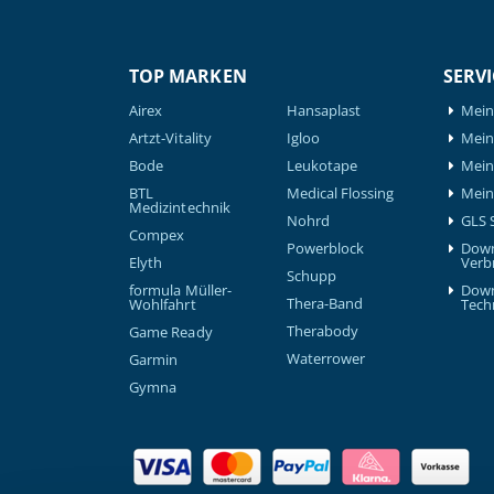
TOP MARKEN
SERVI
Airex
Hansaplast
Mein
Artzt-Vitality
Igloo
Mein 
Bode
Leukotape
Mein
BTL
Medical Flossing
Mein
Medizintechnik
Nohrd
GLS 
Compex
Powerblock
Down
Elyth
Verb
Schupp
formula Müller-
Down
Thera-Band
Wohlfahrt
Tech
Therabody
Game Ready
Waterrower
Garmin
Gymna