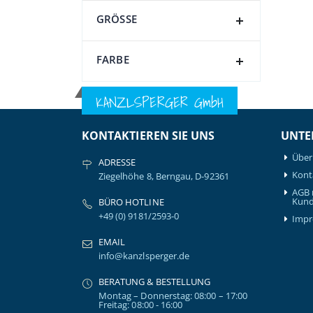
GRÖSSE
FARBE
KANZLSPERGER GmbH
KONTAKTIEREN SIE UNS
UNTE
Über
ADRESSE
Kont
Ziegelhöhe 8, Berngau, D-92361
AGB 
Kund
BÜRO HOTLINE
+49 (0) 9181/2593-0
Imp
EMAIL
info@kanzlsperger.de
BERATUNG & BESTELLUNG
Montag – Donnerstag: 08:00 – 17:00
Freitag: 08:00 - 16:00