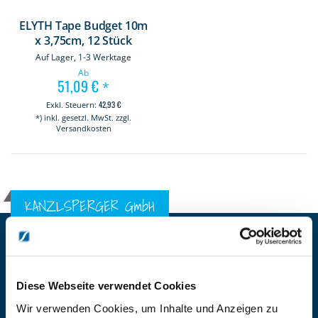
ELYTH Tape Budget 10m
x 3,75cm, 12 Stück
Auf Lager, 1-3 Werktage
Ab
51,09 €
*
42,93 €
*) inkl. gesetzl. MwSt. zzgl.
Versandkosten
KANZLSPERGER GmbH
KONTAKTIEREN SIE UNS
ADRESSE
Ziegelhöhe 8, Berngau, D-92361
Diese Webseite verwendet Cookies
BÜRO HOTLINE
Wir verwenden Cookies, um Inhalte und Anzeigen zu