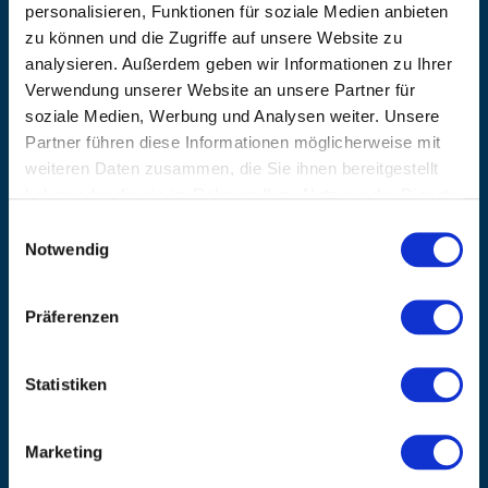
+49 (0) 9181/2593-0
personalisieren, Funktionen für soziale Medien anbieten
zu können und die Zugriffe auf unsere Website zu
EMAIL
analysieren. Außerdem geben wir Informationen zu Ihrer
info@kanzlsperger.de
Verwendung unserer Website an unsere Partner für
BERATUNG & BESTELLUNG
soziale Medien, Werbung und Analysen weiter. Unsere
Montag – Donnerstag: 08:00 – 17:00
Partner führen diese Informationen möglicherweise mit
Freitag: 08:00 - 16:00
weiteren Daten zusammen, die Sie ihnen bereitgestellt
UNTERNEHMEN
haben oder die sie im Rahmen Ihrer Nutzung der Dienste
Über Kanzlsperger
gesammelt haben.
Einwilligungsauswahl
Kontaktieren Sie uns
Notwendig
AGB nebst Kundeninformationen
Impressum
Präferenzen
INFORMATIONEN
Preisvorschlag erstellen
Statistiken
Versandkosten & Lieferinformationen
Zahlungsbedingungen
Datenschutzerklärung
Marketing
Widerrufsbelehrung