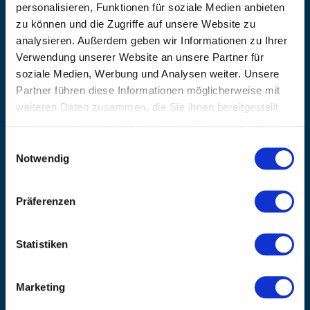
+49 (0) 9181/2593-0
personalisieren, Funktionen für soziale Medien anbieten
zu können und die Zugriffe auf unsere Website zu
EMAIL
analysieren. Außerdem geben wir Informationen zu Ihrer
info@kanzlsperger.de
Verwendung unserer Website an unsere Partner für
BERATUNG & BESTELLUNG
soziale Medien, Werbung und Analysen weiter. Unsere
Montag – Donnerstag: 08:00 – 17:00
Partner führen diese Informationen möglicherweise mit
Freitag: 08:00 - 16:00
weiteren Daten zusammen, die Sie ihnen bereitgestellt
UNTERNEHMEN
haben oder die sie im Rahmen Ihrer Nutzung der Dienste
Über Kanzlsperger
gesammelt haben.
Einwilligungsauswahl
Kontaktieren Sie uns
Notwendig
AGB nebst Kundeninformationen
Impressum
Präferenzen
INFORMATIONEN
Preisvorschlag erstellen
Statistiken
Versandkosten & Lieferinformationen
Zahlungsbedingungen
Datenschutzerklärung
Marketing
Widerrufsbelehrung