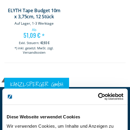
ELYTH Tape Budget 10m
x 3,75cm, 12 Stück
Auf Lager, 1-3 Werktage
Ab
51,09 €
*
42,93 €
*) inkl. gesetzl. MwSt. zzgl.
Versandkosten
KANZLSPERGER GmbH
KONTAKTIEREN SIE UNS
ADRESSE
Ziegelhöhe 8, Berngau, D-92361
Diese Webseite verwendet Cookies
BÜRO HOTLINE
Wir verwenden Cookies, um Inhalte und Anzeigen zu