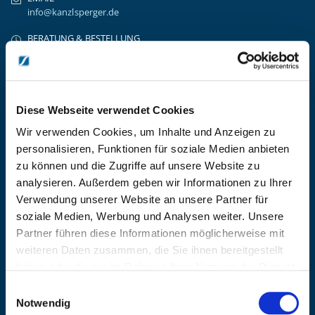
info@kanzlsperger.de
BERATUNG & BESTELLUNG
Montag – Donnerstag: 08:00 – 17:00
Freitag: 08:00 - 16:00
UNTERNEHMEN
Über Kanzlsperger
Diese Webseite verwendet Cookies
Kontaktieren Sie uns
Wir verwenden Cookies, um Inhalte und Anzeigen zu
AGB nebst Kundeninformationen
personalisieren, Funktionen für soziale Medien anbieten
Impressum
zu können und die Zugriffe auf unsere Website zu
INFORMATIONEN
analysieren. Außerdem geben wir Informationen zu Ihrer
Preisvorschlag erstellen
Verwendung unserer Website an unsere Partner für
soziale Medien, Werbung und Analysen weiter. Unsere
Versandkosten & Lieferinformationen
Partner führen diese Informationen möglicherweise mit
Zahlungsbedingungen
weiteren Daten zusammen, die Sie ihnen bereitgestellt
Datenschutzerklärung
haben oder die sie im Rahmen Ihrer Nutzung der Dienste
Widerrufsbelehrung
gesammelt haben.
Batterieentsorgung & Entsorgung Elektrogeräte
Einwilligungsauswahl
Notwendig
BLEIBE AUF DEM LAUFENDEN