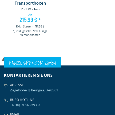
Transportboxen
2 - 3 Wochen
Ab
215,99 €
*
181,50 €
*) inkl. gesetzl. MwSt. zzgl.
Versandkosten
KANZLSPERGER GmbH
KONTAKTIEREN SIE UNS
ADRESSE
Ziegelhöhe 8, Berngau, D-92361
BÜRO HOTLINE
+49 (0) 9181/2593-0
EMAIL