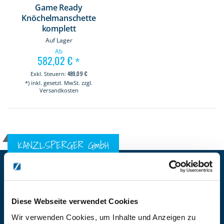
Game Ready
Knöchelmanschette
komplett
Auf Lager
Ab
582,02 €
*
489,09 €
*) inkl. gesetzl. MwSt. zzgl.
Versandkosten
KANZLSPERGER GmbH
KONTAKTIEREN SIE UNS
ADRESSE
Ziegelhöhe 8, Berngau, D-92361
Diese Webseite verwendet Cookies
BÜRO HOTLINE
Wir verwenden Cookies, um Inhalte und Anzeigen zu