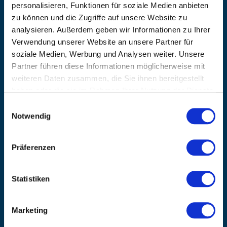
+49 (0) 9181/2593-0
personalisieren, Funktionen für soziale Medien anbieten
zu können und die Zugriffe auf unsere Website zu
EMAIL
analysieren. Außerdem geben wir Informationen zu Ihrer
info@kanzlsperger.de
Verwendung unserer Website an unsere Partner für
BERATUNG & BESTELLUNG
soziale Medien, Werbung und Analysen weiter. Unsere
Montag – Donnerstag: 08:00 – 17:00
Partner führen diese Informationen möglicherweise mit
Freitag: 08:00 - 16:00
weiteren Daten zusammen, die Sie ihnen bereitgestellt
UNTERNEHMEN
haben oder die sie im Rahmen Ihrer Nutzung der Dienste
Über Kanzlsperger
gesammelt haben.
Einwilligungsauswahl
Kontaktieren Sie uns
Notwendig
AGB nebst Kundeninformationen
Impressum
Präferenzen
INFORMATIONEN
Preisvorschlag erstellen
Statistiken
Versandkosten & Lieferinformationen
Zahlungsbedingungen
Datenschutzerklärung
Marketing
Widerrufsbelehrung