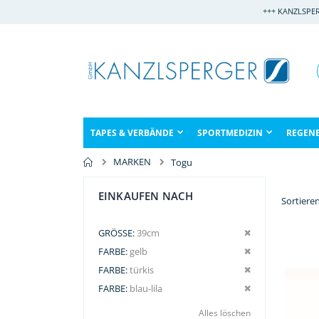
Direkt
+++ KANZLSPE
zum
Inhalt
TAPES & VERBÄNDE
SPORTMEDIZIN
REGEN
MARKEN
Togu
EINKAUFEN NACH
Sortiere
Dies entfernen
GRÖSSE
39cm
Dies entfernen
FARBE
gelb
Dies entfernen
FARBE
türkis
Dies entfernen
FARBE
blau-lila
Alles löschen