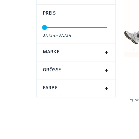
PREIS
37,73 € - 37,73 €
MARKE
GRÖSSE
FARBE
*) in