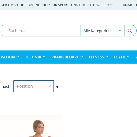
RGER GMBH - IHR ONLINE SHOP FÜR SPORT- UND PHYSIOTHERAPIE +++
ANMELD
Suche
Su
ERATION
TECHNIK
PRAXISBEDARF
FITNESS
ELYTH
n nach
In
absteigender
Reihenfolge