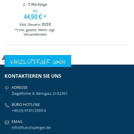
2 - 5 Werktage
Ab
44,90 €
*
37,73 €
*) inkl. gesetzl. MwSt. zzgl.
Versandkosten
KANZLSPERGER GmbH
KONTAKTIEREN SIE UNS
ADRESSE
Ziegelhöhe 8, Berngau, D-92361
BÜRO HOTLINE
+49 (0) 9181/2593-0
EMAIL
info@kanzlsperger.de