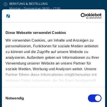
BERATUNG & BESTELLUNG
Montag – Donnerstag: 08:00 – 17:00
Freitag: 08:00 - 16:00
UNTERNEHMEN
Über Kanzlsperger
Kontaktieren Sie uns
Diese Webseite verwendet Cookies
AGB nebst Kundeninformationen
Wir verwenden Cookies, um Inhalte und Anzeigen zu
Impressum
personalisieren, Funktionen für soziale Medien anbieten
INFORMATIONEN
zu können und die Zugriffe auf unsere Website zu
analysieren. Außerdem geben wir Informationen zu Ihrer
Preisvorschlag erstellen
Verwendung unserer Website an unsere Partner für
Versandkosten & Lieferinformationen
soziale Medien, Werbung und Analysen weiter. Unsere
Zahlungsbedingungen
Partner führen diese Informationen möglicherweise mit
Datenschutzerklärung
weiteren Daten zusammen, die Sie ihnen bereitgestellt
Widerrufsbelehrung
haben oder die sie im Rahmen Ihrer Nutzung der Dienste
Batterieentsorgung & Entsorgung Elektrogeräte
gesammelt haben.
Einwilligungsauswahl
BLEIBE AUF DEM LAUFENDEN
Notwendig
Erhalten Sie die neuesten Informationen zu Veranstaltungen,