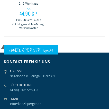
2 - 5 Werktage
Ab
44,90 €
*
37,73 €
*) inkl. gesetzl. MwSt. zzgl.
Versandkosten
KANZLSPERGER GmbH
KONTAKTIEREN SIE UNS
ADRESSE
Ziegelhöhe 8, Berngau, D-92361
BÜRO HOTLINE
+49 (0) 9181/2593-0
EMAIL
info@kanzlsperger.de