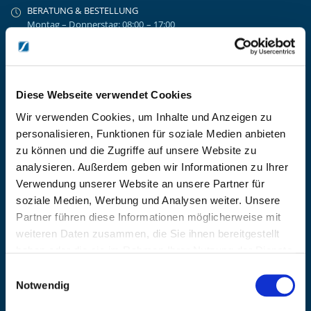
BERATUNG & BESTELLUNG
Montag – Donnerstag: 08:00 – 17:00
Freitag: 08:00 - 16:00
UNTERNEHMEN
Über Kanzlsperger
Kontaktieren Sie uns
Diese Webseite verwendet Cookies
AGB nebst Kundeninformationen
Wir verwenden Cookies, um Inhalte und Anzeigen zu
Impressum
personalisieren, Funktionen für soziale Medien anbieten
INFORMATIONEN
zu können und die Zugriffe auf unsere Website zu
analysieren. Außerdem geben wir Informationen zu Ihrer
Preisvorschlag erstellen
Verwendung unserer Website an unsere Partner für
Versandkosten & Lieferinformationen
soziale Medien, Werbung und Analysen weiter. Unsere
Zahlungsbedingungen
Partner führen diese Informationen möglicherweise mit
Datenschutzerklärung
weiteren Daten zusammen, die Sie ihnen bereitgestellt
Widerrufsbelehrung
haben oder die sie im Rahmen Ihrer Nutzung der Dienste
Batterieentsorgung & Entsorgung Elektrogeräte
gesammelt haben.
Einwilligungsauswahl
BLEIBE AUF DEM LAUFENDEN
Notwendig
Erhalten Sie die neuesten Informationen zu Veranstaltungen,