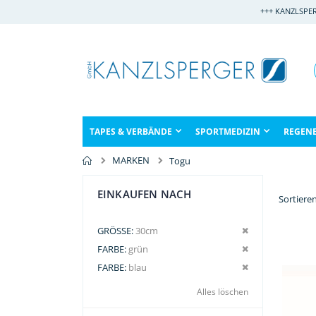
Direkt
+++ KANZLSPE
zum
Inhalt
TAPES & VERBÄNDE
SPORTMEDIZIN
REGEN
MARKEN
Togu
EINKAUFEN NACH
Sortiere
Dies entfernen
GRÖSSE
30cm
Dies entfernen
FARBE
grün
Dies entfernen
FARBE
blau
Alles löschen