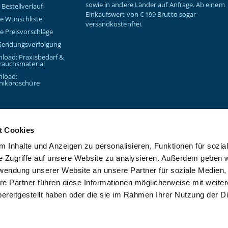
sowie in andere Länder auf Anfrage. Ab einem
Bestellverlauf
Einkaufswert von € 199 Brutto sogar
e Wunschliste
versandkostenfrei.
e Preisvorschläge
Sendungsverfolgung
load: Praxisbedarf &
rauchsmaterial
load:
nikbroschüre
t Cookies
 Inhalte und Anzeigen zu personalisieren, Funktionen für sozia
e Zugriffe auf unsere Website zu analysieren. Außerdem geben w
Copyright © 2026 - Kanzlsperge
rwendung unserer Website an unsere Partner für soziale Medien
re Partner führen diese Informationen möglicherweise mit weite
ereitgestellt haben oder die sie im Rahmen Ihrer Nutzung der D