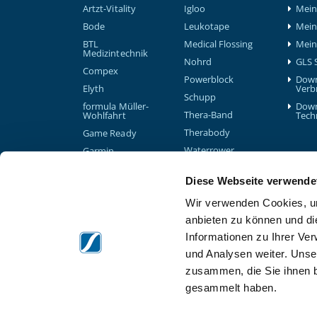
Artzt-Vitality
Igloo
Mein 
Bode
Leukotape
Mein
BTL
Medical Flossing
Mein
Medizintechnik
Nohrd
GLS 
Compex
Powerblock
Down
Elyth
Verb
Schupp
formula Müller-
Down
Thera-Band
Wohlfahrt
Tech
Therabody
Game Ready
Waterrower
Garmin
Gymna
Diese Webseite verwende
Wir verwenden Cookies, um
anbieten zu können und di
Informationen zu Ihrer Ve
und Analysen weiter. Unse
zusammen, die Sie ihnen b
gesammelt haben.