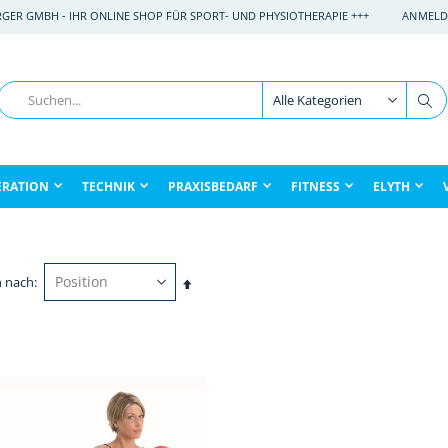
RGER GMBH - IHR ONLINE SHOP FÜR SPORT- UND PHYSIOTHERAPIE +++
ANMELD
Suche
Su
ERATION
TECHNIK
PRAXISBEDARF
FITNESS
ELYTH
n nach
In
absteigender
Reihenfolge