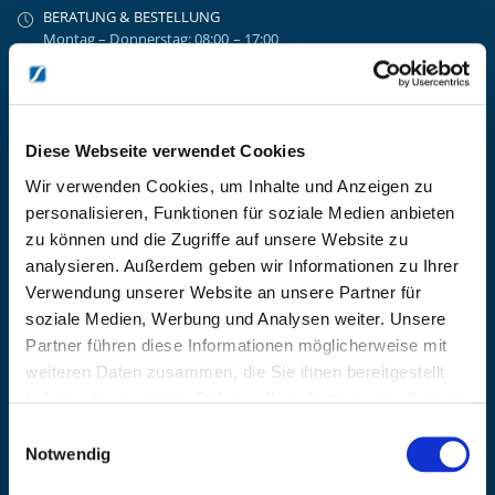
BERATUNG & BESTELLUNG
Montag – Donnerstag: 08:00 – 17:00
Freitag: 08:00 - 16:00
UNTERNEHMEN
Über Kanzlsperger
Kontaktieren Sie uns
Diese Webseite verwendet Cookies
AGB nebst Kundeninformationen
Wir verwenden Cookies, um Inhalte und Anzeigen zu
Impressum
personalisieren, Funktionen für soziale Medien anbieten
INFORMATIONEN
zu können und die Zugriffe auf unsere Website zu
analysieren. Außerdem geben wir Informationen zu Ihrer
Preisvorschlag erstellen
Verwendung unserer Website an unsere Partner für
Versandkosten & Lieferinformationen
soziale Medien, Werbung und Analysen weiter. Unsere
Zahlungsbedingungen
Partner führen diese Informationen möglicherweise mit
Datenschutzerklärung
weiteren Daten zusammen, die Sie ihnen bereitgestellt
Widerrufsbelehrung
haben oder die sie im Rahmen Ihrer Nutzung der Dienste
Batterieentsorgung & Entsorgung Elektrogeräte
gesammelt haben.
Einwilligungsauswahl
BLEIBE AUF DEM LAUFENDEN
Notwendig
Erhalten Sie die neuesten Informationen zu Veranstaltungen,