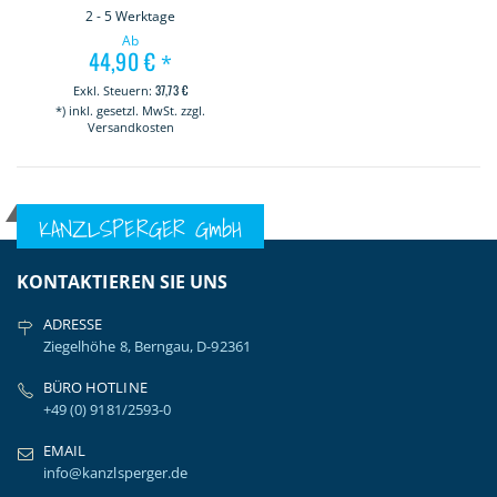
2 - 5 Werktage
Ab
44,90 €
*
37,73 €
*) inkl. gesetzl. MwSt. zzgl.
Versandkosten
KANZLSPERGER GmbH
KONTAKTIEREN SIE UNS
ADRESSE
Ziegelhöhe 8, Berngau, D-92361
BÜRO HOTLINE
+49 (0) 9181/2593-0
EMAIL
info@kanzlsperger.de