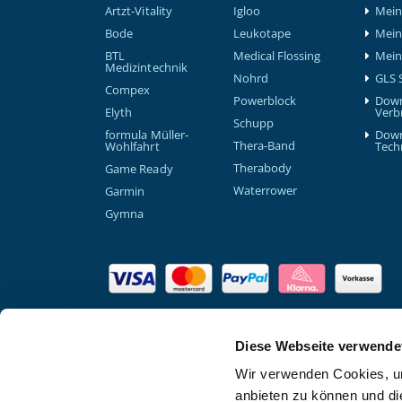
Artzt-Vitality
Igloo
Mein 
Bode
Leukotape
Mein
BTL
Medical Flossing
Mein
Medizintechnik
Nohrd
GLS 
Compex
Powerblock
Down
Elyth
Verb
Schupp
formula Müller-
Down
Thera-Band
Wohlfahrt
Tech
Therabody
Game Ready
Waterrower
Garmin
Gymna
Diese Webseite verwende
Wir verwenden Cookies, um
anbieten zu können und di