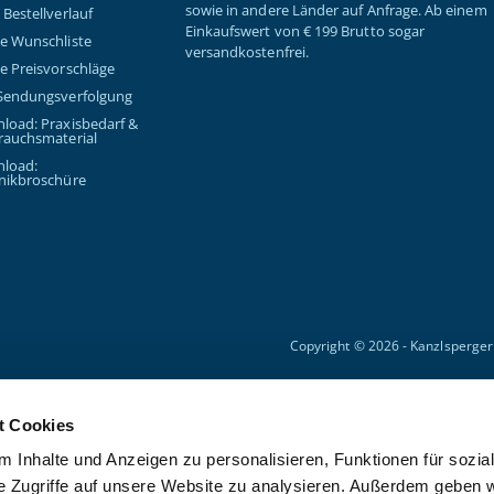
sowie in andere Länder auf Anfrage. Ab einem
Bestellverlauf
Einkaufswert von € 199 Brutto sogar
e Wunschliste
versandkostenfrei.
e Preisvorschläge
Sendungsverfolgung
load: Praxisbedarf &
rauchsmaterial
load:
nikbroschüre
Copyright © 2026 - Kanzlsperge
t Cookies
 Inhalte und Anzeigen zu personalisieren, Funktionen für sozia
e Zugriffe auf unsere Website zu analysieren. Außerdem geben w