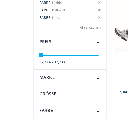
Dies entfernen
FARBE
türkis
Dies entfernen
FARBE
blau-lila
Dies entfernen
FARBE
terra
Alles löschen
PREIS
37,73 € - 37,73 €
MARKE
*) in
GRÖSSE
FARBE