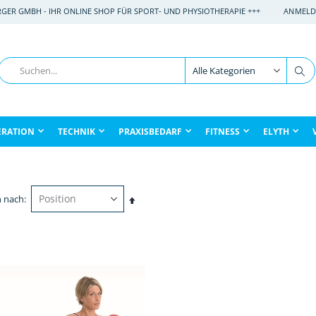
RGER GMBH - IHR ONLINE SHOP FÜR SPORT- UND PHYSIOTHERAPIE +++
ANMELD
Suche
Su
ERATION
TECHNIK
PRAXISBEDARF
FITNESS
ELYTH
n nach
In
absteigender
Reihenfolge