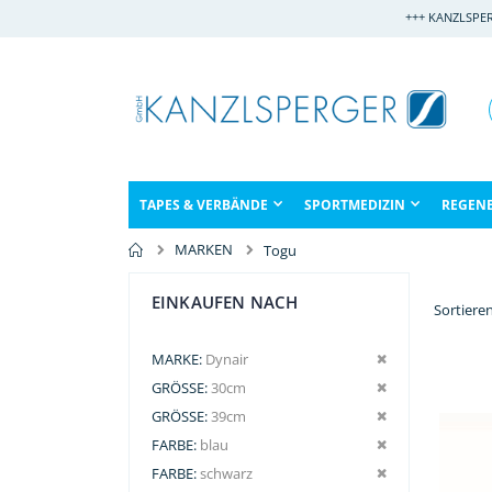
Direkt
+++ KANZLSPE
zum
Inhalt
TAPES & VERBÄNDE
SPORTMEDIZIN
REGEN
MARKEN
Togu
EINKAUFEN NACH
Sortiere
Dies entfernen
MARKE
Dynair
Dies entfernen
GRÖSSE
30cm
Dies entfernen
GRÖSSE
39cm
Dies entfernen
FARBE
blau
Dies entfernen
FARBE
schwarz