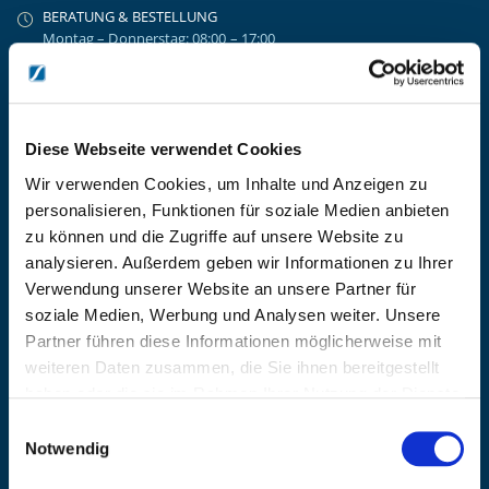
BERATUNG & BESTELLUNG
Montag – Donnerstag: 08:00 – 17:00
Freitag: 08:00 - 16:00
UNTERNEHMEN
Über Kanzlsperger
Kontaktieren Sie uns
Diese Webseite verwendet Cookies
AGB nebst Kundeninformationen
Wir verwenden Cookies, um Inhalte und Anzeigen zu
Impressum
personalisieren, Funktionen für soziale Medien anbieten
INFORMATIONEN
zu können und die Zugriffe auf unsere Website zu
analysieren. Außerdem geben wir Informationen zu Ihrer
Preisvorschlag erstellen
Verwendung unserer Website an unsere Partner für
Versandkosten & Lieferinformationen
soziale Medien, Werbung und Analysen weiter. Unsere
Zahlungsbedingungen
Partner führen diese Informationen möglicherweise mit
Datenschutzerklärung
weiteren Daten zusammen, die Sie ihnen bereitgestellt
Widerrufsbelehrung
haben oder die sie im Rahmen Ihrer Nutzung der Dienste
Batterieentsorgung & Entsorgung Elektrogeräte
gesammelt haben.
Einwilligungsauswahl
BLEIBE AUF DEM LAUFENDEN
Notwendig
Erhalten Sie die neuesten Informationen zu Veranstaltungen,