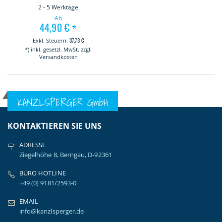
2 - 5 Werktage
Ab
44,90 €
*
37,73 €
*) inkl. gesetzl. MwSt. zzgl.
Versandkosten
KANZLSPERGER GmbH
KONTAKTIEREN SIE UNS
ADRESSE
Ziegelhöhe 8, Berngau, D-92361
BÜRO HOTLINE
+49 (0) 9181/2593-0
EMAIL
info@kanzlsperger.de