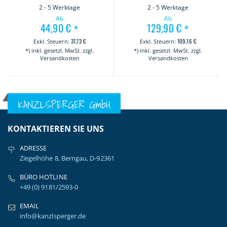
2 - 5 Werktage
2 - 5 Werktage
Ab
Ab
44,90 €
129,90 €
*
*
37,73 €
109,16 €
*) inkl. gesetzl. MwSt. zzgl.
*) inkl. gesetzl. MwSt. zzgl.
Versandkosten
Versandkosten
KANZLSPERGER GmbH
KONTAKTIEREN SIE UNS
ADRESSE
Ziegelhöhe 8, Berngau, D-92361
BÜRO HOTLINE
+49 (0) 9181/2593-0
EMAIL
info@kanzlsperger.de