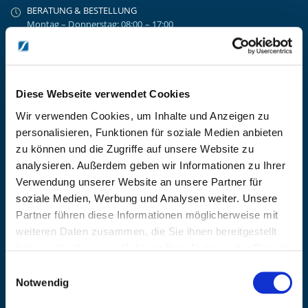
BERATUNG & BESTELLUNG
Montag – Donnerstag: 08:00 – 17:00
Freitag: 08:00 - 16:00
UNTERNEHMEN
Über Kanzlsperger
Kontaktieren Sie uns
Diese Webseite verwendet Cookies
AGB nebst Kundeninformationen
Wir verwenden Cookies, um Inhalte und Anzeigen zu
Impressum
personalisieren, Funktionen für soziale Medien anbieten
INFORMATIONEN
zu können und die Zugriffe auf unsere Website zu
analysieren. Außerdem geben wir Informationen zu Ihrer
Preisvorschlag erstellen
Verwendung unserer Website an unsere Partner für
Versandkosten & Lieferinformationen
soziale Medien, Werbung und Analysen weiter. Unsere
Zahlungsbedingungen
Partner führen diese Informationen möglicherweise mit
Datenschutzerklärung
weiteren Daten zusammen, die Sie ihnen bereitgestellt
Widerrufsbelehrung
haben oder die sie im Rahmen Ihrer Nutzung der Dienste
Batterieentsorgung & Entsorgung Elektrogeräte
gesammelt haben.
Einwilligungsauswahl
BLEIBE AUF DEM LAUFENDEN
Notwendig
Erhalten Sie die neuesten Informationen zu Veranstaltungen,