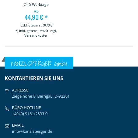
2 - 5 Werktage
Ab
44,90 €
*
37,73 €
*) inkl. gesetzl. MwSt. zzgl.
Versandkosten
KANZLSPERGER GmbH
KONTAKTIEREN SIE UNS
ADRESSE
Ziegelhöhe 8, Berngau, D-92361
BÜRO HOTLINE
+49 (0) 9181/2593-0
EMAIL
info@kanzlsperger.de