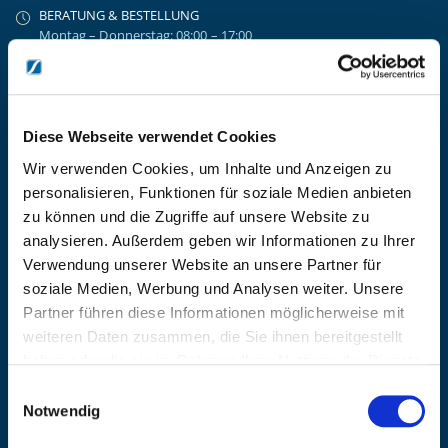
BERATUNG & BESTELLUNG
Montag – Donnerstag: 08:00 – 17:00
Freitag: 08:00 - 16:00
UNTERNEHMEN
Über Kanzlsperger
Kontaktieren Sie uns
Diese Webseite verwendet Cookies
AGB nebst Kundeninformationen
Wir verwenden Cookies, um Inhalte und Anzeigen zu
Impressum
personalisieren, Funktionen für soziale Medien anbieten
INFORMATIONEN
zu können und die Zugriffe auf unsere Website zu
analysieren. Außerdem geben wir Informationen zu Ihrer
Preisvorschlag erstellen
Verwendung unserer Website an unsere Partner für
Versandkosten & Lieferinformationen
soziale Medien, Werbung und Analysen weiter. Unsere
Zahlungsbedingungen
Partner führen diese Informationen möglicherweise mit
Datenschutzerklärung
weiteren Daten zusammen, die Sie ihnen bereitgestellt
Widerrufsbelehrung
haben oder die sie im Rahmen Ihrer Nutzung der Dienste
Batterieentsorgung & Entsorgung Elektrogeräte
gesammelt haben.
Einwilligungsauswahl
BLEIBE AUF DEM LAUFENDEN
Notwendig
Erhalten Sie die neuesten Informationen zu Veranstaltungen,