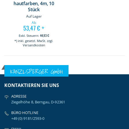
hautfarben, 4m, 10
Stück
Auf Lager
Ab
53,47 €
*
44,93 €
*) inkl. gesetzl. MwSt. zzgl.
Versandkosten
KANZLSPERGER GmbH
KONTAKTIEREN SIE UNS
ADRESSE
Ziegelhöhe 8, Berngau, D-92361
BÜRO HOTLINE
+49 (0) 9181/2593-0
EMAIL