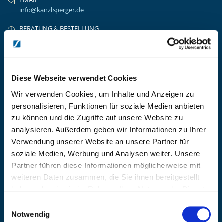
info@kanzlsperger.de
BERATUNG & BESTELLUNG
Montag – Donnerstag: 08:00 – 17:00
Freitag: 08:00 - 16:00
UNTERNEHMEN
Über Kanzlsperger
Diese Webseite verwendet Cookies
Kontaktieren Sie uns
Wir verwenden Cookies, um Inhalte und Anzeigen zu
AGB nebst Kundeninformationen
personalisieren, Funktionen für soziale Medien anbieten
Impressum
zu können und die Zugriffe auf unsere Website zu
INFORMATIONEN
analysieren. Außerdem geben wir Informationen zu Ihrer
Verwendung unserer Website an unsere Partner für
Preisvorschlag erstellen
soziale Medien, Werbung und Analysen weiter. Unsere
Versandkosten & Lieferinformationen
Partner führen diese Informationen möglicherweise mit
Zahlungsbedingungen
weiteren Daten zusammen, die Sie ihnen bereitgestellt
Datenschutzerklärung
haben oder die sie im Rahmen Ihrer Nutzung der Dienste
Widerrufsbelehrung
gesammelt haben.
Batterieentsorgung & Entsorgung Elektrogeräte
Einwilligungsauswahl
Notwendig
BLEIBE AUF DEM LAUFENDEN