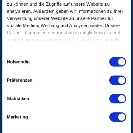
EMAIL
zu können und die Zugriffe auf unsere Website zu
info@kanzlsperger.de
analysieren. Außerdem geben wir Informationen zu Ihrer
BERATUNG & BESTELLUNG
Verwendung unserer Website an unsere Partner für
Montag – Donnerstag: 08:00 – 17:00
soziale Medien, Werbung und Analysen weiter. Unsere
Freitag: 08:00 - 16:00
Partner führen diese Informationen möglicherweise mit
UNTERNEHMEN
weiteren Daten zusammen, die Sie ihnen bereitgestellt
Über Kanzlsperger
haben oder die sie im Rahmen Ihrer Nutzung der Dienste
Kontaktieren Sie uns
gesammelt haben.
Einwilligungsauswahl
AGB nebst Kundeninformationen
Notwendig
Impressum
INFORMATIONEN
Präferenzen
Preisvorschlag erstellen
Versandkosten & Lieferinformationen
Statistiken
Zahlungsbedingungen
Datenschutzerklärung
Widerrufsbelehrung
Marketing
Batterieentsorgung & Entsorgung Elektrogeräte
BLEIBE AUF DEM LAUFENDEN