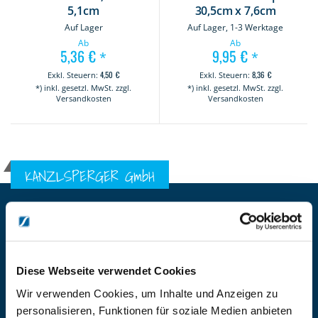
5,1cm
30,5cm x 7,6cm
Auf Lager
Auf Lager, 1-3 Werktage
Ab
Ab
5,36 €
9,95 €
*
*
4,50 €
8,36 €
*) inkl. gesetzl. MwSt. zzgl.
*) inkl. gesetzl. MwSt. zzgl.
Versandkosten
Versandkosten
KANZLSPERGER GmbH
KONTAKTIEREN SIE UNS
ADRESSE
Ziegelhöhe 8, Berngau, D-92361
Diese Webseite verwendet Cookies
BÜRO HOTLINE
+49 (0) 9181/2593-0
Wir verwenden Cookies, um Inhalte und Anzeigen zu
personalisieren, Funktionen für soziale Medien anbieten