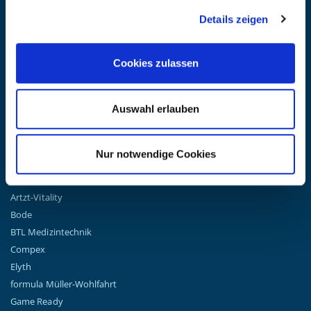
Erhalten Sie die neuesten Informationen zu Veranstaltungen,
Details zeigen
Verkäufen und Angeboten. Melden Sie sich noch heute für unseren
Newsletter an.
(Datenschutzbestimmungen)
Cookies zulassen
GO!
Auswahl erlauben
Nur notwendige Cookies
TOP MARKEN
Airex
Artzt-Vitality
Bode
BTL Medizintechnik
Compex
Elyth
formula Müller-Wohlfahrt
Game Ready