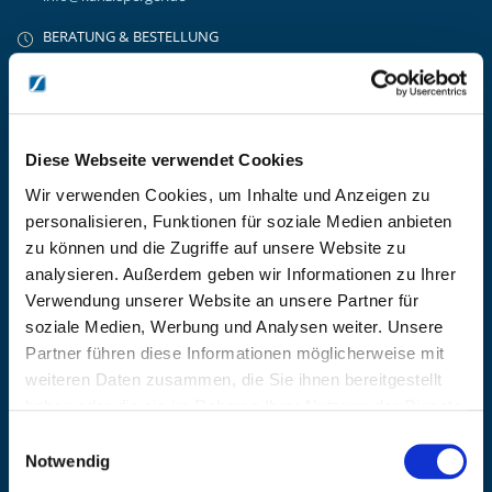
BERATUNG & BESTELLUNG
Montag – Donnerstag: 08:00 – 17:00
Freitag: 08:00 - 16:00
UNTERNEHMEN
Über Kanzlsperger
Diese Webseite verwendet Cookies
Kontaktieren Sie uns
Wir verwenden Cookies, um Inhalte und Anzeigen zu
AGB nebst Kundeninformationen
personalisieren, Funktionen für soziale Medien anbieten
Impressum
zu können und die Zugriffe auf unsere Website zu
INFORMATIONEN
analysieren. Außerdem geben wir Informationen zu Ihrer
Preisvorschlag erstellen
Verwendung unserer Website an unsere Partner für
Versandkosten & Lieferinformationen
soziale Medien, Werbung und Analysen weiter. Unsere
Zahlungsbedingungen
Partner führen diese Informationen möglicherweise mit
Datenschutzerklärung
weiteren Daten zusammen, die Sie ihnen bereitgestellt
Widerrufsbelehrung
haben oder die sie im Rahmen Ihrer Nutzung der Dienste
Batterieentsorgung & Entsorgung Elektrogeräte
gesammelt haben.
Einwilligungsauswahl
BLEIBE AUF DEM LAUFENDEN
Notwendig