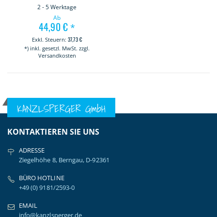
2 - 5 Werktage
Ab
44,90 €
*
37,73 €
*) inkl. gesetzl. MwSt. zzgl.
Versandkosten
KANZLSPERGER GmbH
KONTAKTIEREN SIE UNS
ADRESSE
Ziegelhöhe 8, Berngau, D-92361
BÜRO HOTLINE
+49 (0) 9181/2593-0
EMAIL
info@kanzlsperger.de