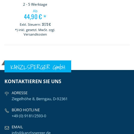
2 - 5 Werktage
Ab
44,90 €
*
37,73 €
*) inkl. gesetzl. MwSt. zzgl.
Versandkosten
KANZLSPERGER GmbH
KONTAKTIEREN SIE UNS
ADRESSE
Ziegelhöhe 8, Berngau, D-92361
BÜRO HOTLINE
+49 (0) 9181/2593-0
EMAIL
info@kanzlsperger.de