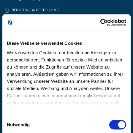
BERATUNG & BESTELLUNG
Montag – Donnerstag: 08:00 – 17:00
Freitag: 08:00 - 16:00
UNTERNEHMEN
Über Kanzlsperger
Diese Webseite verwendet Cookies
Kontaktieren Sie uns
Wir verwenden Cookies, um Inhalte und Anzeigen zu
AGB nebst Kundeninformationen
personalisieren, Funktionen für soziale Medien anbieten
Impressum
zu können und die Zugriffe auf unsere Website zu
INFORMATIONEN
analysieren. Außerdem geben wir Informationen zu Ihrer
Preisvorschlag erstellen
Verwendung unserer Website an unsere Partner für
Versandkosten & Lieferinformationen
soziale Medien, Werbung und Analysen weiter. Unsere
Zahlungsbedingungen
Partner führen diese Informationen möglicherweise mit
Datenschutzerklärung
weiteren Daten zusammen, die Sie ihnen bereitgestellt
Widerrufsbelehrung
haben oder die sie im Rahmen Ihrer Nutzung der Dienste
Batterieentsorgung & Entsorgung Elektrogeräte
gesammelt haben.
Einwilligungsauswahl
BLEIBE AUF DEM LAUFENDEN
Notwendig