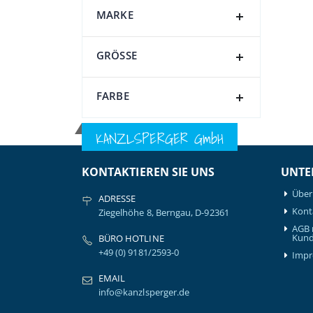
MARKE
GRÖSSE
FARBE
KANZLSPERGER GmbH
KONTAKTIEREN SIE UNS
UNTE
Über
ADRESSE
Kont
Ziegelhöhe 8, Berngau, D-92361
AGB 
Kund
BÜRO HOTLINE
+49 (0) 9181/2593-0
Imp
EMAIL
info@kanzlsperger.de