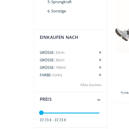
Sprungkraft
Sonstige
EINKAUFEN NACH
Dies entfernen
GRÖSSE
33cm
Dies entfernen
GRÖSSE
30cm
Dies entfernen
GRÖSSE
190ml
Dies entfernen
FARBE
türkis
Alles löschen
*) in
PREIS
37,73 € - 37,73 €