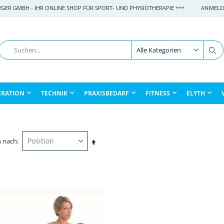
RGER GMBH - IHR ONLINE SHOP FÜR SPORT- UND PHYSIOTHERAPIE +++
ANMELD
Suche
Su
ERATION
TECHNIK
PRAXISBEDARF
FITNESS
ELYTH
n nach
In
absteigender
Reihenfolge