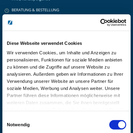
BERATUNG & BESTELLUNG
Montag – Donnerstag: 08:00 – 17:00
Freitag: 08:00 - 16:00
UNTERNEHMEN
Über Kanzlsperger
Diese Webseite verwendet Cookies
Kontaktieren Sie uns
Wir verwenden Cookies, um Inhalte und Anzeigen zu
AGB nebst Kundeninformationen
personalisieren, Funktionen für soziale Medien anbieten
Impressum
zu können und die Zugriffe auf unsere Website zu
INFORMATIONEN
analysieren. Außerdem geben wir Informationen zu Ihrer
Preisvorschlag erstellen
Verwendung unserer Website an unsere Partner für
Versandkosten & Lieferinformationen
soziale Medien, Werbung und Analysen weiter. Unsere
Zahlungsbedingungen
Partner führen diese Informationen möglicherweise mit
Datenschutzerklärung
weiteren Daten zusammen, die Sie ihnen bereitgestellt
Widerrufsbelehrung
haben oder die sie im Rahmen Ihrer Nutzung der Dienste
Batterieentsorgung & Entsorgung Elektrogeräte
gesammelt haben.
Einwilligungsauswahl
BLEIBE AUF DEM LAUFENDEN
Notwendig