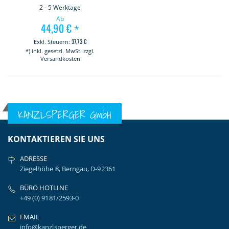
2 - 5 Werktage
Ab
44,90 €
*
37,73 €
*) inkl. gesetzl. MwSt. zzgl.
Versandkosten
KANZLSPERGER GmbH
KONTAKTIEREN SIE UNS
ADRESSE
Ziegelhöhe 8, Berngau, D-92361
BÜRO HOTLINE
+49 (0) 9181/2593-0
EMAIL
info@kanzlsperger.de