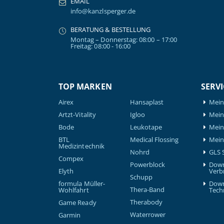
EMAIL
info@kanzlsperger.de
BERATUNG & BESTELLUNG
Montag – Donnerstag: 08:00 – 17:00
Freitag: 08:00 - 16:00
TOP MARKEN
SERVI
Airex
Hansaplast
Mein
Artzt-Vitality
Igloo
Mein 
Bode
Leukotape
Mein
BTL
Medical Flossing
Mein
Medizintechnik
Nohrd
GLS 
Compex
Powerblock
Down
Elyth
Verb
Schupp
formula Müller-
Down
Thera-Band
Wohlfahrt
Tech
Therabody
Game Ready
Waterrower
Garmin