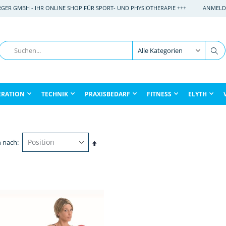
RGER GMBH - IHR ONLINE SHOP FÜR SPORT- UND PHYSIOTHERAPIE +++
ANMELD
Suche
Su
ERATION
TECHNIK
PRAXISBEDARF
FITNESS
ELYTH
n nach
In
absteigender
Reihenfolge