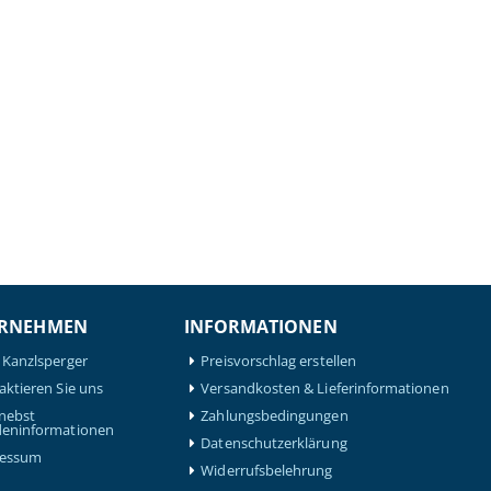
RNEHMEN
INFORMATIONEN
 Kanzlsperger
Preisvorschlag erstellen
aktieren Sie uns
Versandkosten & Lieferinformationen
nebst
Zahlungsbedingungen
eninformationen
Datenschutzerklärung
ressum
Widerrufsbelehrung