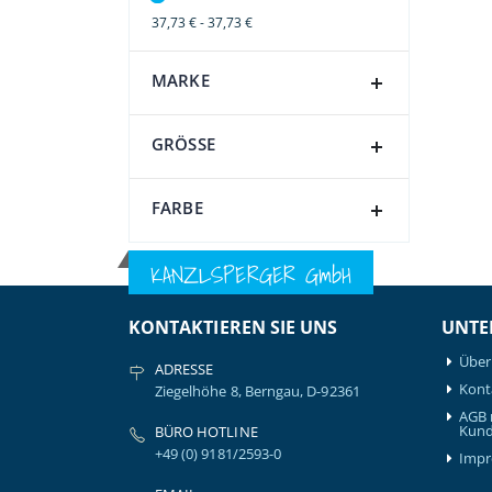
37,73 € - 37,73 €
MARKE
GRÖSSE
FARBE
KANZLSPERGER GmbH
KONTAKTIEREN SIE UNS
UNTE
Über
ADRESSE
Kont
Ziegelhöhe 8, Berngau, D-92361
AGB 
Kund
BÜRO HOTLINE
+49 (0) 9181/2593-0
Imp