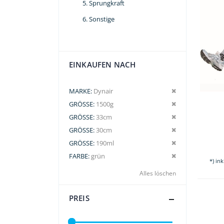
Sprungkraft
Sonstige
EINKAUFEN NACH
Dies entfernen
MARKE
Dynair
Dies entfernen
GRÖSSE
1500g
Dies entfernen
GRÖSSE
33cm
Dies entfernen
GRÖSSE
30cm
Dies entfernen
GRÖSSE
190ml
Dies entfernen
FARBE
grün
*) in
Alles löschen
PREIS