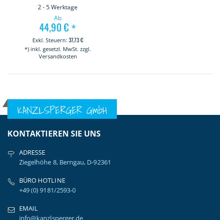
2 - 5 Werktage
Ab
44,90 €
*
37,73 €
*) inkl. gesetzl. MwSt. zzgl.
Versandkosten
KANZLSPERGER GmbH
KONTAKTIEREN SIE UNS
ADRESSE
Ziegelhöhe 8, Berngau, D-92361
BÜRO HOTLINE
+49 (0) 9181/2593-0
EMAIL
info@kanzlsperger.de