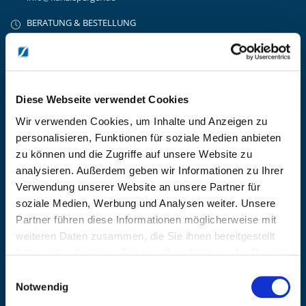
BERATUNG & BESTELLUNG
Montag – Donnerstag: 08:00 – 17:00
Freitag: 08:00 - 16:00
UNTERNEHMEN
Über Kanzlsperger
Diese Webseite verwendet Cookies
Kontaktieren Sie uns
Wir verwenden Cookies, um Inhalte und Anzeigen zu
AGB nebst Kundeninformationen
personalisieren, Funktionen für soziale Medien anbieten
Impressum
zu können und die Zugriffe auf unsere Website zu
INFORMATIONEN
analysieren. Außerdem geben wir Informationen zu Ihrer
Preisvorschlag erstellen
Verwendung unserer Website an unsere Partner für
Versandkosten & Lieferinformationen
soziale Medien, Werbung und Analysen weiter. Unsere
Zahlungsbedingungen
Partner führen diese Informationen möglicherweise mit
Datenschutzerklärung
weiteren Daten zusammen, die Sie ihnen bereitgestellt
Widerrufsbelehrung
haben oder die sie im Rahmen Ihrer Nutzung der Dienste
Batterieentsorgung & Entsorgung Elektrogeräte
gesammelt haben.
Einwilligungsauswahl
BLEIBE AUF DEM LAUFENDEN
Notwendig